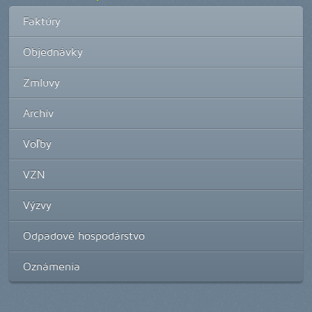
Faktúry
Objednávky
Zmluvy
Archív
Voľby
VZN
Výzvy
Odpadové hospodárstvo
Oznámenia