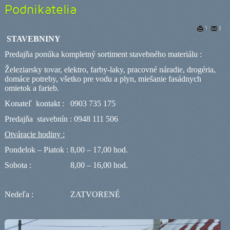
Podnikatelia
Vytlačiť
E-m
STAVEBNINY
Predajňa ponúka kompletný sortiment stavebného materiálu :
Železiarsky tovar, elektro, farby-laky, pracovné náradie, drogéria,
domáce potreby, všetko pre vodu a plyn, miešanie fasádnych
omietok a farieb.
Konateľ kontakt : 0903 735 175
Predajňa stavebnín : 0948 111 506
Otváracie hodiny :
Pondelok – Piatok : 8,00 – 17,00 hod.
Sobota : 8,00 – 16,00 hod.
Nedeľa : ZATVORENÉ