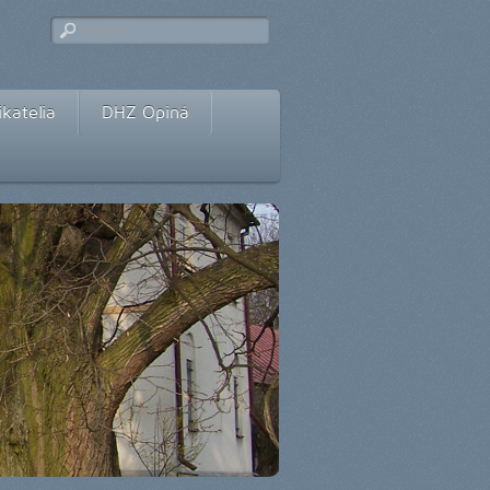
katelia
DHZ Opiná