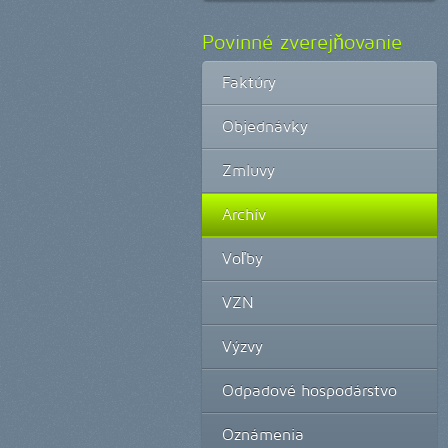
Povinné zverejňovanie
Faktúry
Objednávky
Zmluvy
Archív
Voľby
VZN
Výzvy
Odpadové hospodárstvo
Oznámenia