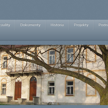
uality
Dokumenty
História
Projekty
Podni