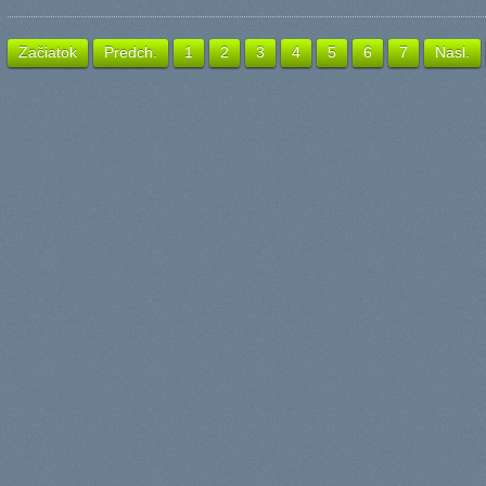
Začiatok
Predch.
1
2
3
4
5
6
7
Nasl.