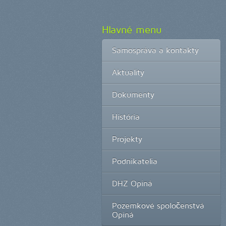
Hlavné menu
Samospráva a kontakty
Aktuality
Dokumenty
História
Projekty
Podnikatelia
DHZ Opiná
Pozemkové spoločenstvá
Opiná